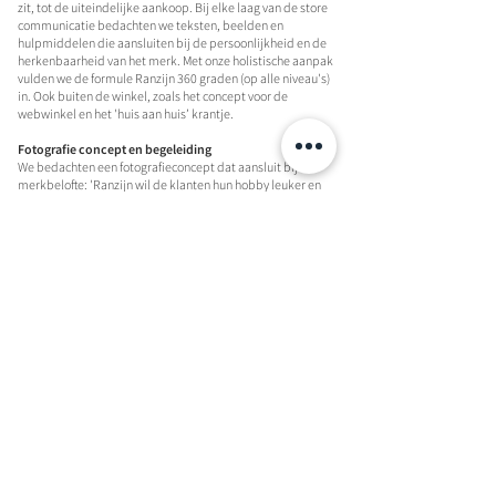
zit, tot de uiteindelijke aankoop. Bij elke laag van de store
communicatie bedachten we teksten, beelden en
hulpmiddelen die aansluiten bij de persoonlijkheid en de
herkenbaarheid van het merk. Met onze holistische aanpak
vulden we de formule Ranzijn 360 graden (op alle niveau's)
in. Ook buiten de winkel, zoals het concept voor de
webwinkel en het 'huis aan huis’ krantje.
Fotografie concept en begeleiding
We bedachten een fotografieconcept dat aansluit bij de
merkbelofte: 'Ranzijn wil de klanten hun hobby leuker en
makkelijker maken.' De lifestyle foto's, die uit het leven
gegrepen zijn, komen terug op de website, in
productinformatie folders en in de wanden in de winkel.
Daar zijn ze navigatie ondersteunend en sfeerbepalend voor
de winkel.
De dierenarts van Ranzijn
We ontwikkelden ook de visuele identiteit voor de Ranzijn
Dieren Arts. Deze dierenarts praktijk kreeg een eigen
blauwe stijl, maar wel heel duidelijk onder de paraplu van
Ranzijn.
ranzijn DIERENARTS 2011