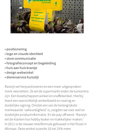
• positionering
• logo en visuele identiteit
• store communicatie
• fotografieconcept en begeleiding
• huis aan huis krantje
• design webwinkel
• dierenservice huisstijl
Ranzijn wil herpositioneren en een meer uitgesproken
merk neerzetten. Ze wil de supermarkt onder de tuincentra
zijn. Een boodschappen winkel en snuffelwinkel. Hierbij
hoort een overzichtelijk winkelbeeld en routing en
duidelijke signing. Omdat een van de belangrijkste
merkwaarde 'vakkundigheid' is, zorgden we voor veel en
duidelijke productinformatie. En de pay-off werd: 'Ranzijn
wil de klanten hun hobby leuker en makkelijker maken.'
In 2011 is de nieuwe retailformule gebouwd in het filiaal in
Alkmaar. Deze winkel scoorde 10 tot 15% meer